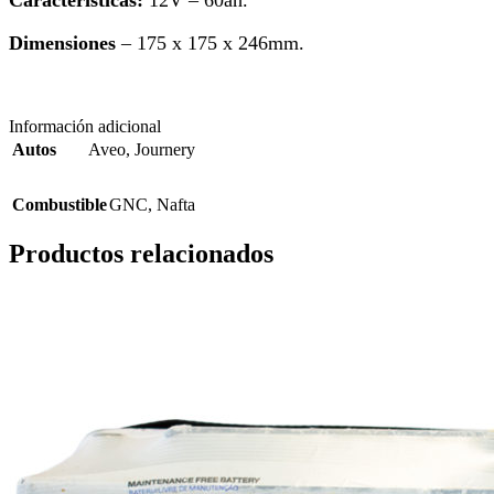
Caracteristicas:
12V – 60ah.
Dimensiones
– 175 x 175 x 246mm.
aveo journery
Información adicional
Autos
Aveo
,
Journery
Combustible
GNC
,
Nafta
Productos relacionados