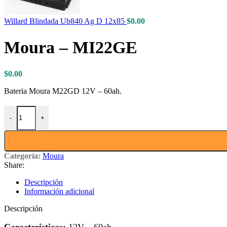
Willard Blindada Ub840 Ag D 12x85
$
0.00
Moura – MI22GE
$
0.00
Bateria Moura M22GD 12V – 60ah.
Moura - MI22GE cantidad
-
+
Categoría:
Moura
Share:
Descripción
Información adicional
Descripción