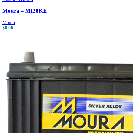
Moura – MI28KE
Moura
$
0.00