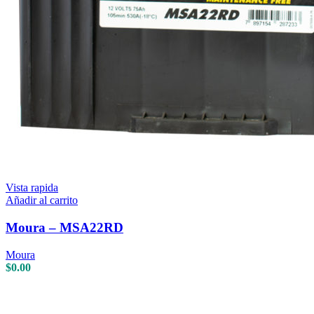
Vista rapida
Añadir al carrito
Moura – MSA22RD
Moura
$
0.00